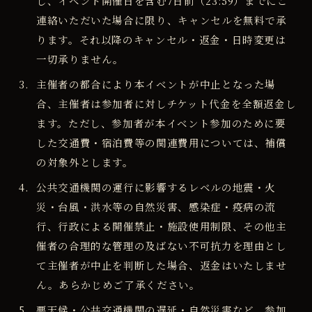
し、イベント開催日を含む7日前（23:59）までにご
連絡いただいた場合に限り、キャンセルを無料で承
ります。それ以降のキャンセル・返金・日時変更は
一切承りません。
主催者の都合により本イベントが中止となった場
合、主催者は参加者に対しチケット代金を全額返金し
ます。ただし、参加者が本イベント参加のために要
した交通費・宿泊費等の関連費用については、補償
の対象外とします。
公共交通機関の運行に影響するレベルの地震・火
災・台風・洪水等の自然災害、感染症・疫病の流
行、行政による開催禁止・施設使用制限、その他主
催者の合理的な管理の及ばない不可抗力を理由とし
て主催者が中止を判断した場合、返金はいたしませ
ん。あらかじめご了承ください。
悪天候・公共交通機関の遅延・自然災害など、参加