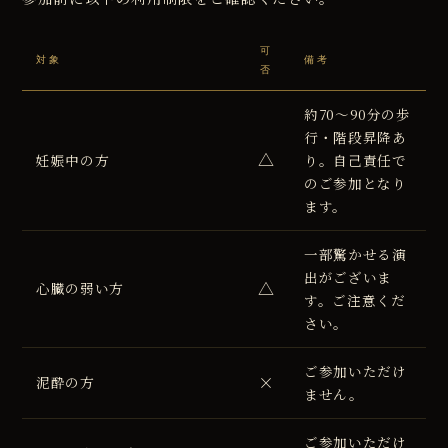
可
対象
備考
否
約70〜90分の歩
行・階段昇降あ
△
妊娠中の方
り。自己責任で
のご参加となり
ます。
一部驚かせる演
出がございま
△
心臓の弱い方
す。ご注意くだ
さい。
ご参加いただけ
×
泥酔の方
ません。
ご参加いただけ